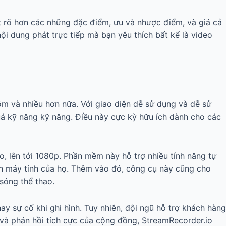
t rõ hơn các những đặc điểm, ưu và nhược điểm, và giá cả
ội dung phát trực tiếp mà bạn yêu thích bất kể là video
gồm và nhiều hơn nữa. Với giao diện dễ sử dụng và dễ sử
uá kỹ năng kỹ năng. Điều này cực kỳ hữu ích dành cho các
o, lên tới 1080p. Phần mềm này hỗ trợ nhiều tính năng tự
ên máy tính của họ. Thêm vào đó, công cụ này cũng cho
sóng thể thao.
y sự cố khi ghi hình. Tuy nhiên, đội ngũ hỗ trợ khách hàng
 và phản hồi tích cực của cộng đồng, StreamRecorder.io