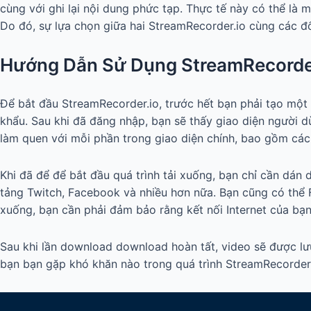
cùng với ghi lại nội dung phức tạp. Thực tế này có thể là 
Do đó, sự lựa chọn giữa hai StreamRecorder.io cùng các đ
Hướng Dẫn Sử Dụng StreamRecorde
Để bắt đầu StreamRecorder.io, trước hết bạn phải tạo một 
khẩu. Sau khi đã đăng nhập, bạn sẽ thấy giao diện người dù
làm quen với mỗi phần trong giao diện chính, bao gồm các 
Khi đã để để bắt đầu quá trình tải xuống, bạn chỉ cần dán
tảng Twitch, Facebook và nhiều hơn nữa. Bạn cũng có thể
xuống, bạn cần phải đảm bảo rằng kết nối Internet của bạn
Sau khi lần download download hoàn tất, video sẽ được lư
bạn bạn gặp khó khăn nào trong quá trình StreamRecorder.io