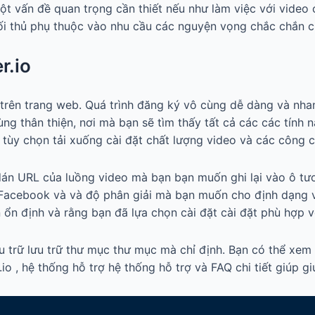
một vấn đề quan trọng cần thiết nếu như làm việc với video
ối thủ phụ thuộc vào nhu cầu các nguyện vọng chắc chắn c
r.io
trên trang web. Quá trình đăng ký vô cùng dễ dàng và nhan
ng thân thiện, nơi mà bạn sẽ tìm thấy tất cả các các tính 
tùy chọn tải xuống cài đặt chất lượng video và các công c
 dán URL của luồng video mà bạn bạn muốn ghi lại vào ô tư
 Facebook và và độ phân giải mà bạn muốn cho định dạng v
 ổn định và rằng bạn đã lựa chọn cài đặt cài đặt phù hợp v
u trữ lưu trữ thư mục thư mục mà chỉ định. Bạn có thể xem
 , hệ thống hỗ trợ hệ thống hỗ trợ và FAQ chi tiết giúp gi