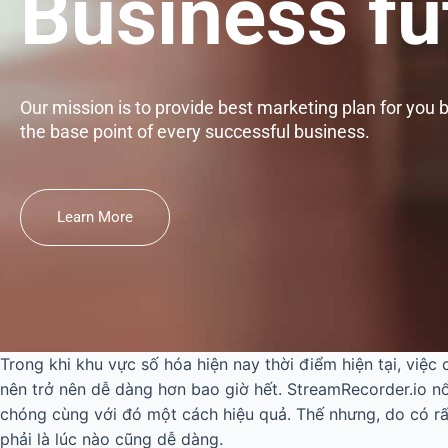
Business fu
Our mission is to provide best marketing plan for you 
the base point of every successful business.
Learn More
Trong khi khu vực số hóa hiện nay thời điểm hiện tại, việc
nên trở nên dễ dàng hơn bao giờ hết. StreamRecorder.io 
chóng cùng với đó một cách hiệu quả. Thế nhưng, do có rấ
phải là lúc nào cũng dễ dàng.